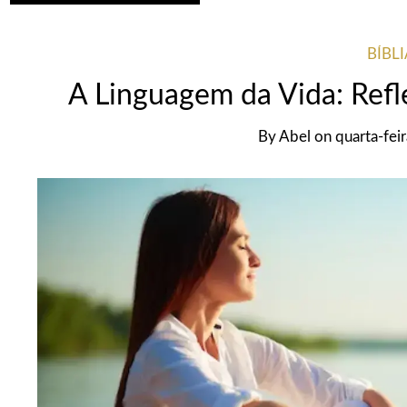
BÍBL
A Linguagem da Vida: Refl
By
Abel
on
quarta-fei