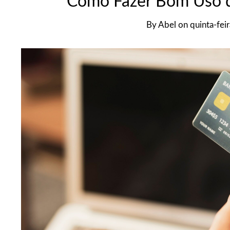
Como Fazer Bom Uso d
By
Abel
on
quinta-fei