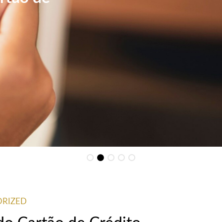
Coríntios 3:16
By
abel
RIZED