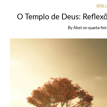
BÍBL
O Templo de Deus: Reflexõe
By
Abel
on
quarta-fei