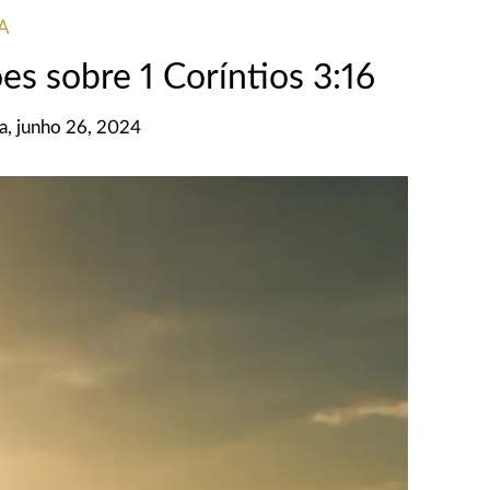
IA
s sobre 1 Coríntios 3:16
ra, junho 26, 2024